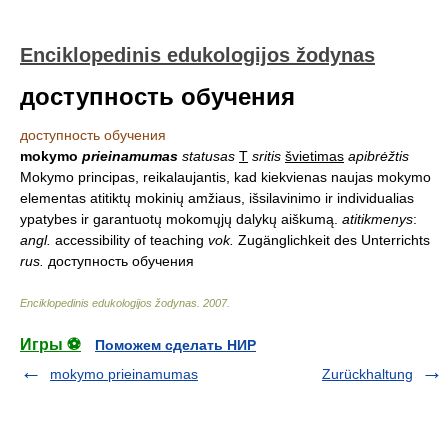
Enciklopedinis edukologijos žodynas
доступность обучения
доступность обучения
mokymo
prieinamumas
statusas
T
sritis
švietimas
apibrėžtis
Mokymo principas, reikalaujantis, kad kiekvienas naujas mokymo
elementas atitiktų mokinių amžiaus, išsilavinimo ir individualias
ypatybes ir garantuotų mokomųjų dalykų aiškumą.
atitikmenys
:
angl.
accessibility of teaching
vok.
Zugänglichkeit des Unterrichts
rus.
доступность обучения
Enciklopedinis edukologijos žodynas
.
2007
.
Игры ⚽
Поможем сделать НИР
mokymo prieinamumas
Zurückhaltung